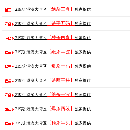
【绝杀三肖】
219期:港澳大湾区
独家提供
【杀平五码】
219期:港澳大湾区
独家提供
【独杀四肖】
219期:港澳大湾区
独家提供
【绝杀半波】
219期:港澳大湾区
独家提供
【爆杀十码】
219期:港澳大湾区
独家提供
【杀两平特】
219期:港澳大湾区
独家提供
【绝杀一波】
219期:港澳大湾区
独家提供
【爆杀两段】
219期:港澳大湾区
独家提供
【稳杀半头】
219期:港澳大湾区
独家提供