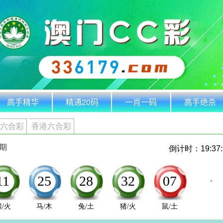
高手
精华
精通
20码
一肖
一码
高手
绝杀