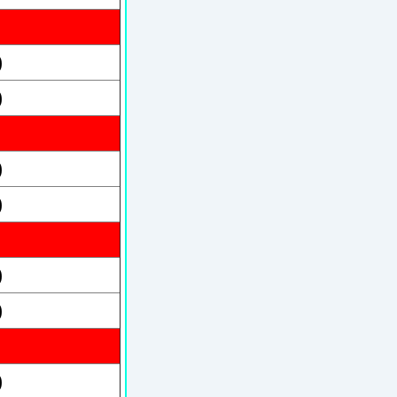
)
)
)
)
)
)
)