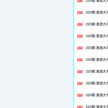
220期:港澳大
220期:港澳大
220期:港澳大
220期:港澳大
220期:港澳大
220期:港澳大
220期:港澳大
220期:港澳大
220期:港澳大
220期:港澳大