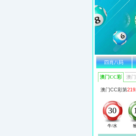
四肖
八码